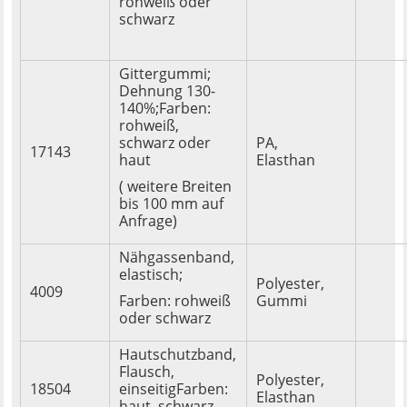
rohweiß oder
schwarz
Gittergummi;
Dehnung 130-
140%;Farben:
rohweiß,
schwarz oder
PA,
17143
haut
Elasthan
( weitere Breiten
bis 100 mm auf
Anfrage)
Nähgassenband,
elastisch;
Polyester,
4009
Farben: rohweiß
Gummi
oder schwarz
Hautschutzband,
Flausch,
Polyester,
18504
einseitigFarben:
Elasthan
haut, schwarz,