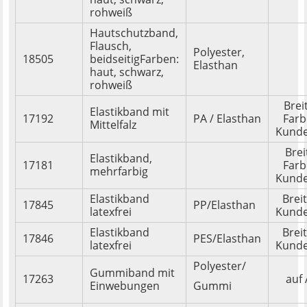
rohweiß
Hautschutzband,
Flausch,
Polyester,
18505
beidseitigFarben:
Elasthan
haut, schwarz,
rohweiß
Brei
Elastikband mit
17192
PA / Elasthan
Farb
Mittelfalz
Kund
Bre
Elastikband,
17181
Farb
mehrfarbig
Kund
Elastikband
Brei
17845
PP/Elasthan
latexfrei
Kund
Elastikband
Brei
17846
PES/Elasthan
latexfrei
Kund
Polyester/
Gummiband mit
17263
auf
Einwebungen
Gummi