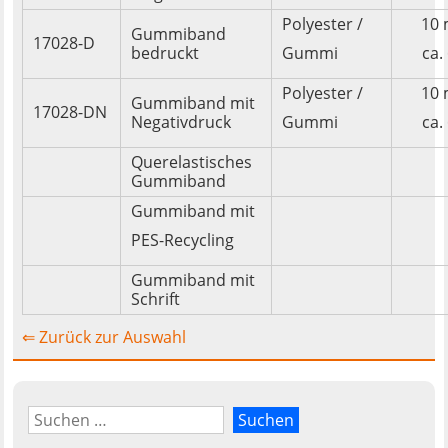
Polyester /
10 
Gummiband
17028-D
bedruckt
Gummi
ca.
Polyester /
10 
Gummiband mit
17028-DN
Negativdruck
Gummi
ca.
Querelastisches
Gummiband
Gummiband mit
PES-Recycling
Gummiband mit
Schrift
⇐ Zurück zur Auswahl