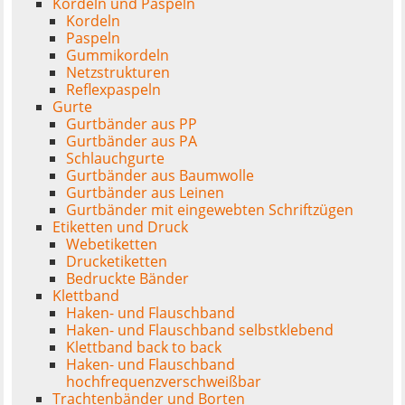
Kordeln und Paspeln
Kordeln
Paspeln
Gummikordeln
Netzstrukturen
Reflexpaspeln
Gurte
Gurtbänder aus PP
Gurtbänder aus PA
Schlauchgurte
Gurtbänder aus Baumwolle
Gurtbänder aus Leinen
Gurtbänder mit eingewebten Schriftzügen
Etiketten und Druck
Webetiketten
Drucketiketten
Bedruckte Bänder
Klettband
Haken- und Flauschband
Haken- und Flauschband selbstklebend
Klettband back to back
Haken- und Flauschband
hochfrequenzverschweißbar
Trachtenbänder und Borten