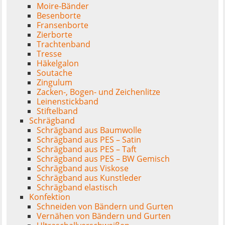
Moire-Bänder
Besenborte
Fransenborte
Zierborte
Trachtenband
Tresse
Häkelgalon
Soutache
Zingulum
Zacken-, Bogen- und Zeichenlitze
Leinenstickband
Stiftelband
Schrägband
Schrägband aus Baumwolle
Schrägband aus PES – Satin
Schrägband aus PES – Taft
Schrägband aus PES – BW Gemisch
Schrägband aus Viskose
Schrägband aus Kunstleder
Schrägband elastisch
Konfektion
Schneiden von Bändern und Gurten
Vernähen von Bändern und Gurten